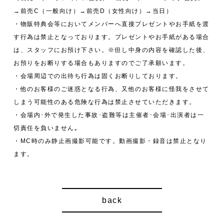
→前売C（一般向け）→前売D（女性向け）→当日）
・物販特典会等においてメンバーへ直接プレゼントやお手紙を渡
す行為は禁止となっております。プレゼントやお手紙がある場合
は、スタッフにお預け下さい。※但し中身の内容を確認した後、
お預りをお断りする場合もありますのでご了承願います。
・会場周辺での出待ち行為は固くお断りしております。
・他のお客様のご迷惑となる行為、又他のお客様に怪我をさせて
しまう可能性のある危険な行為は禁止させていただきます。
・会場内･外で発生した事故･盗難等は主催者･会場･出演者は一
切責任を負いません｡
・MC時のみ静止画撮影可能です。動画撮影・録音は禁止となり
ます。
back