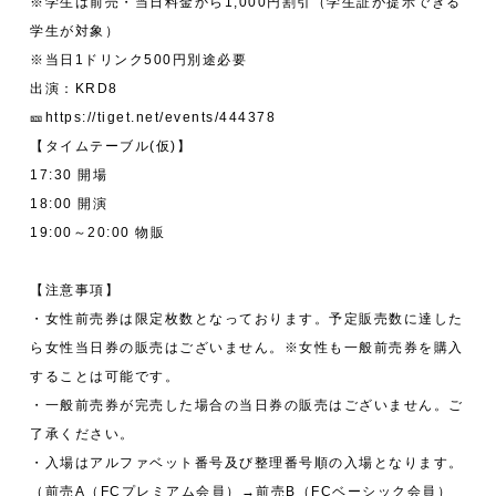
※学生は前売・当日料金から1,000円割引（学生証が提示できる
学生が対象）
※当日1ドリンク500円別途必要
出演：KRD8
🎫https://tiget.net/events/444378
【タイムテーブル(仮)】
17:30 開場
18:00 開演
19:00～20:00 物販
【注意事項】
・女性前売券は限定枚数となっております。予定販売数に達した
ら女性当日券の販売はございません。※女性も一般前売券を購入
することは可能です。
・一般前売券が完売した場合の当日券の販売はございません。ご
了承ください。
・入場はアルファベット番号及び整理番号順の入場となります。
（前売A（FCプレミアム会員）→前売B（FCベーシック会員）