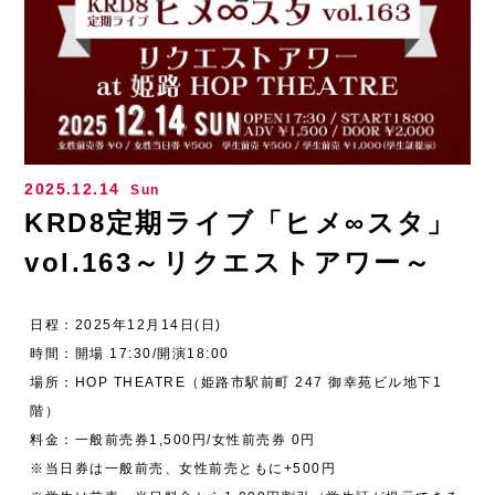
2025.12.14
Sun
KRD8定期ライブ「ヒメ∞スタ」
vol.163～リクエストアワー～
日程：2025年12月14日(日)
時間：開場 17:30/開演18:00
場所：HOP THEATRE（姫路市駅前町 247 御幸苑ビル地下1
階）
料金：一般前売券1,500円/女性前売券 0円
※当日券は一般前売、女性前売ともに+500円