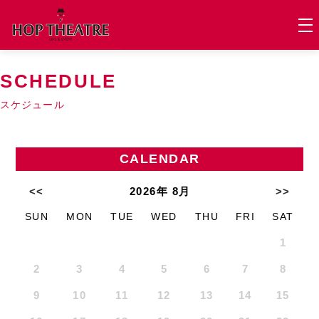
SCHEDULE
スケジュール
CALENDAR
<<
2026年 8月
>>
SUN
MON
TUE
WED
THU
FRI
SAT
1
2
3
4
5
6
7
8
9
10
11
12
13
14
15