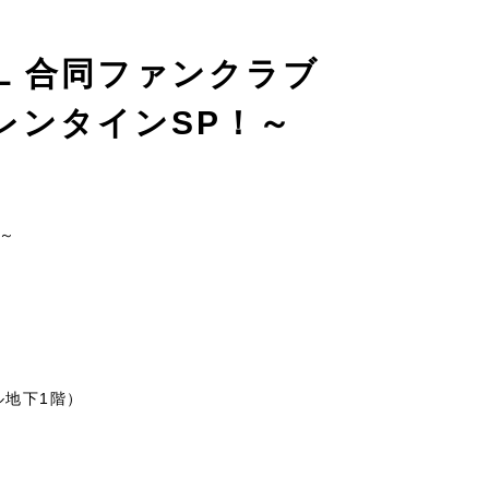
BEL 合同ファンクラブ
バレンタインSP！～
！～
ビル地下1階）