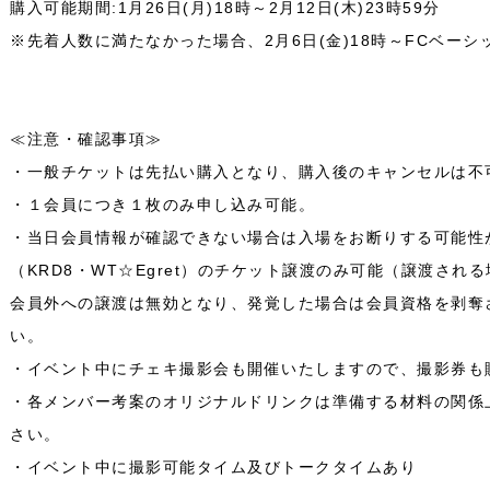
購入可能期間:1月26日(月)18時～2月12日(木)23時59分
※先着人数に満たなかった場合、2月6日(金)18時～FCベー
≪注意・確認事項≫
・一般チケットは先払い購入となり、購入後のキャンセルは
・１会員につき１枚のみ申し込み可能。
・当日会員情報が確認できない場合は入場をお断りする可能性
（KRD8・WT☆Egret）のチケット譲渡のみ可能（譲渡さ
会員外への譲渡は無効となり、発覚した場合は会員資格を剥奪
い。
・イベント中にチェキ撮影会も開催いたしますので、撮影券も販
・各メンバー考案のオリジナルドリンクは準備する材料の関係
さい。
・イベント中に撮影可能タイム及びトークタイムあり